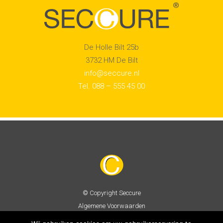
De Holle Bilt 25b
3732 HM De Bilt
info@seccure.nl
Tel. 088 – 555 45 00
© Copyright
Seccure
Algemene Voorwaarden
Privacy Policy